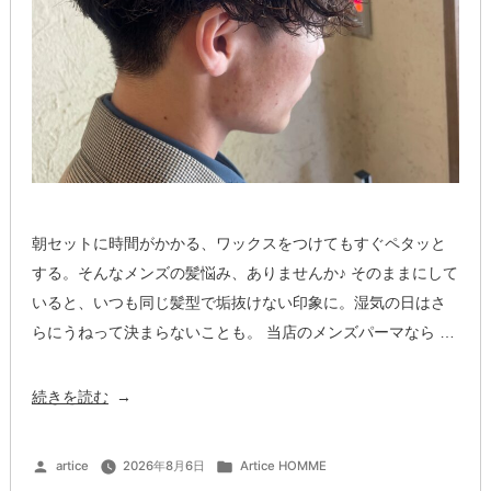
パ
ー
マ”
の
朝セットに時間がかかる、ワックスをつけてもすぐペタッと
する。そんなメンズの髪悩み、ありませんか♪ そのままにして
いると、いつも同じ髪型で垢抜けない印象に。湿気の日はさ
らにうねって決まらないことも。 当店のメンズパーマなら …
“朝
続きを読む
楽
ち
投
カ
artice
2026年8月6日
Artice HOMME
稿
テ
ん
者:
ゴ