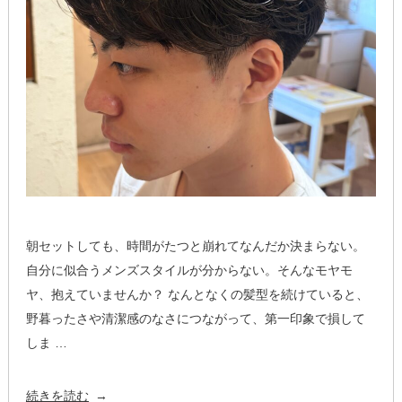
人
パ
ー
マ”
の
朝セットしても、時間がたつと崩れてなんだか決まらない。
自分に似合うメンズスタイルが分からない。そんなモヤモ
ヤ、抱えていませんか？ なんとなくの髪型を続けていると、
野暮ったさや清潔感のなさにつながって、第一印象で損して
しま …
“メ
続きを読む