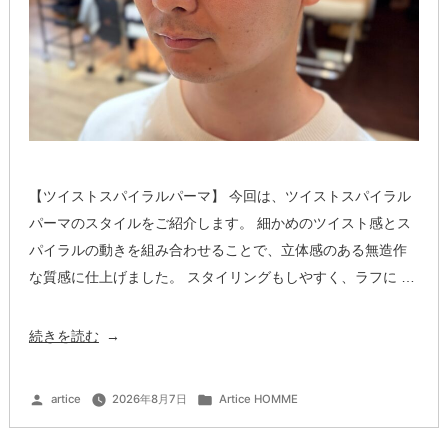
垢
抜
け
ヘ
ア”
の
【ツイストスパイラルパーマ】 今回は、ツイストスパイラル
パーマのスタイルをご紹介します。 細かめのツイスト感とス
パイラルの動きを組み合わせることで、立体感のある無造作
な質感に仕上げました。 スタイリングもしやすく、ラフに …
“メ
続きを読む
ン
ズ
投
カ
artice
2026年8月7日
Artice HOMME
稿
テ
ツ
者:
ゴ
リ
ー:
イ