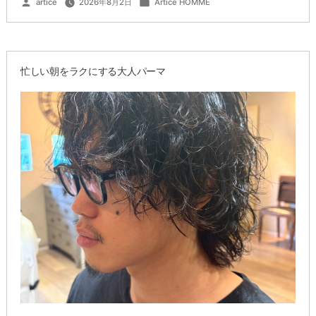
artice
2026年8月2日
Artice HOMME
稿
テ
カ
者:
ゴ
リ
ー:
ー
ル
忙しい朝をラクにする大人パーマ
で
つ
く
る
抜
け
感
ヘ
ア”
の