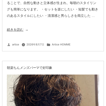
ることで、自然な動きと立体感が生まれ、毎朝のスタイリン
グも簡単になります。 ・セットを楽にしたい ・短髪でも動き
のあるスタイルにしたい ・清潔感と男らしさを両立した …
“大
続きを読む
人
パ
投
カ
artice
2026年8月7日
Artice HOMME
稿
テ
ー
者:
ゴ
リ
ー:
マ
で
朝楽ちんメンズパーマで好印象
ふ
ん
わ
り
こ
な
れ