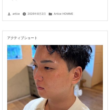
ン
ズ
投
カ
artice
2026年8月2日
Artice HOMME
稿
テ
似
者:
ゴ
リ
ー:
合
わ
アクティブショート
せ
で
垢
抜
け
チ
ェ
ン
ジ”
の