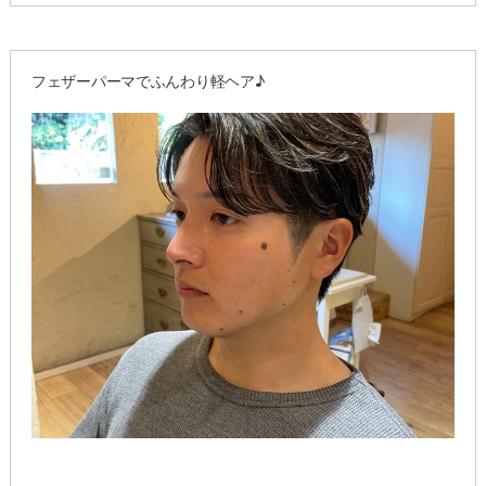
リ
ー:
メ
ン
フェザーパーマでふんわり軽ヘア♪
ズ
パ
ー
マ
で
好
印
象”
の