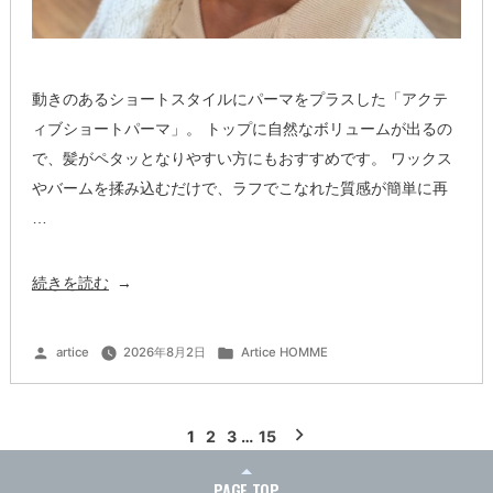
動きのあるショートスタイルにパーマをプラスした「アクテ
ィブショートパーマ」。 トップに自然なボリュームが出るの
で、髪がペタッとなりやすい方にもおすすめです。 ワックス
やバームを揉み込むだけで、ラフでこなれた質感が簡単に再
…
“ア
続きを読む
ク
テ
投
カ
artice
2026年8月2日
Artice HOMME
稿
テ
ィ
者:
ゴ
リ
ー:
ブ
投
シ
1
2
3
…
15
稿
の
ョ
ペ
PAGE TOP
ー