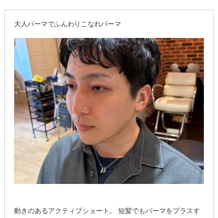
ス
大人パーマでふんわりこなれパーマ
ト
ス
パ
イ
ラ
ル
で
垢
抜
け
る”
の
動きのあるアクティブショート。 短髪でもパーマをプラスす