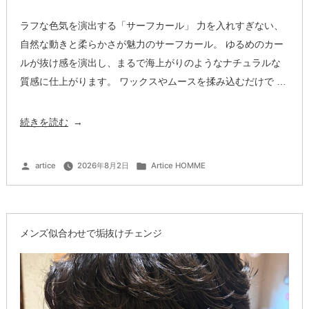
ラフな色気を演出する「サーフカール」 力を入れすぎない、
自然な動きと柔らかさが魅力のサーフカール。 ゆるめのカー
ルが抜け感を演出し、まるで海上がりのようなナチュラルな
質感に仕上がります。 ワックスやムースを揉み込むだけで …
“忙
続きを読む
し
い
投
カ
artice
2026年8月2日
Artice HOMME
稿
テ
朝
者:
ゴ
リ
ー:
を
ラ
メンズ似合わせで垢抜けチェンジ
ク
に
す
る
大