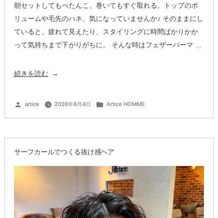
朝セットしてもぺたんこ、巻いてもすぐ取れる。トップのボ
リュームや毛先のハネ、気になっていませんか♪ そのままにし
ていると、疲れて見えたり、スタイリングに時間ばかりかか
って気持ちまで下がりがちに。 そんな時はフェザーパーマ …
“フ
続きを読む
ェ
ザ
投
カ
artice
2026年8月4日
Artice HOMME
稿
テ
ー
者:
ゴ
リ
ー:
パ
ー
サーフカールでつくる抜け感ヘア
マ
で
ふ
ん
わ
り