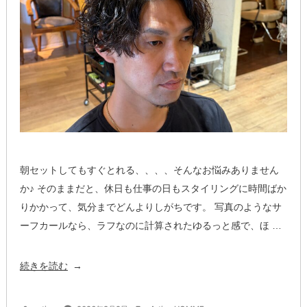
軽
ヘ
ア
♪”
の
朝セットしてもすぐとれる、、、、そんなお悩みありません
か♪ そのままだと、休日も仕事の日もスタイリングに時間ばか
りかかって、気分までどんよりしがちです。 写真のようなサ
ーフカールなら、ラフなのに計算されたゆるっと感で、ほ …
“サ
続きを読む
ー
フ
投
カ