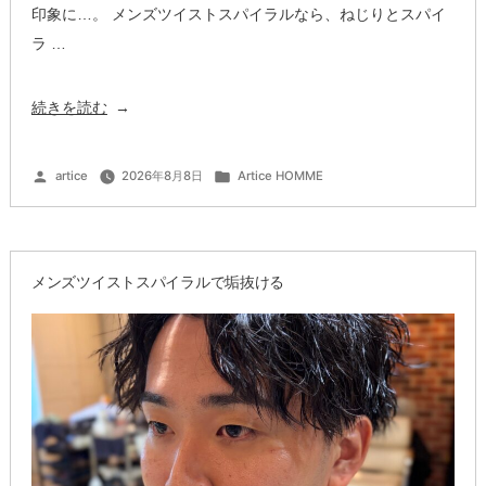
印象に…。 メンズツイストスパイラルなら、ねじりとスパイ
ラ …
“メ
続きを読む
ン
ズ
投
カ
artice
2026年8月8日
Artice HOMME
稿
テ
ツ
者:
ゴ
リ
ー:
イ
ス
メンズツイストスパイラルで垢抜ける
ト
ス
パ
イ
ラ
ル
で