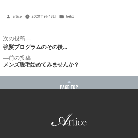
投
カ
artice
2020年9月18日
leibz
稿
テ
者:
ゴ
リ
ー:
投
次
次の投稿
稿
ナ
強髪プログラムのその後…
の
ビ
投
ゲ
前
前の投稿
ー
稿:
メンズ脱毛始めてみませんか？
の
シ
ョ
投
ン
稿:
PAGE TOP